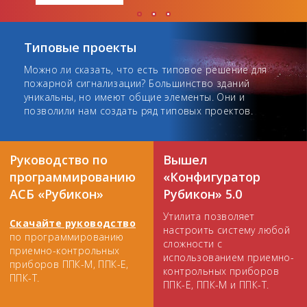
Типовые проекты
Можно ли сказать, что есть типовое решение для
пожарной сигнализации? Большинство зданий
уникальны, но имеют общие элементы. Они и
позволили нам создать ряд типовых проектов.
Руководство по
Вышел
программированию
«Конфигуратор
АСБ «Рубикон»
Рубикон» 5.0
Утилита позволяет
Скачайте руководство
настроить систему любой
по программированию
сложности с
приемно-контрольных
использованием приемно-
приборов ППК-М, ППК-Е,
контрольных приборов
ППК-Т.
ППК-Е, ППК-М и ППК-Т.