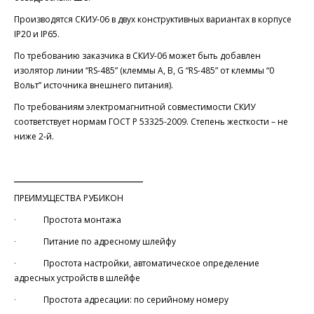
Производятся СКИУ-06 в двух конструктивных вариантах в корпусе
IP20 и IP65.
По требованию заказчика в СКИУ-06 может быть добавлен
изолятор линии “RS-485” (клеммы А, В, G “RS-485” от клеммы “0
Вольт” источника внешнего питания).
По требованиям электромагнитной совместимости СКИУ
соответствует нормам ГОСТ Р 53325-2009. Степень жесткости – не
ниже 2-й.
_______________________
ПРЕИМУЩЕСТВА РУБИКОН
∙ Простота монтажа
∙ Питание по адресному шлейфу
∙ Простота настройки, автоматическое определение
адресных устройств в шлейфе
∙ Простота адресации: по серийному номеру