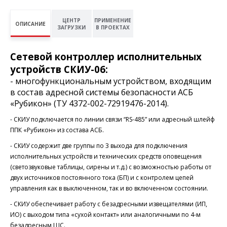
ЦЕНТР
ПРИМЕНЕНИЕ
ОПИСАНИЕ
ЗАГРУЗКИ
В ПРОЕКТАХ
Сетевой контроллер исполнительных
устройств СКИУ-06:
- многофункциональным устройством, входящим
в состав адресной системы безопасности АСБ
«Рубикон» (ТУ 4372-002-72919476-2014).
- СКИУ подключается по линии связи “RS-485” или адресный шлейф
ППК «Рубикон» из состава АСБ.
- СКИУ содержит две группы по 3 выхода для подключения
исполнительных устройств и технических средств оповещения
(светозвуковые таблицы, сирены и т.д.) с возможностью работы от
двух источников постоянного тока (БП) и с контролем цепей
управления как в выключенном, так и во включенном состоянии.
- СКИУ обеспечивает работу с безадресными извещателями (ИП,
ИО) с выходом типа «сухой контакт» или аналогичными по 4-м
безадресным ШС.