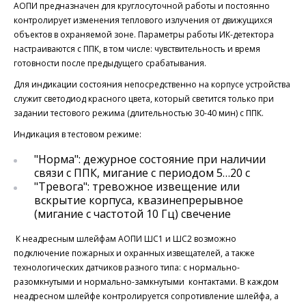
АОПИ предназначен для круглосуточной работы и постоянно
контролирует изменения теплового излучения от движущихся
объектов в охраняемой зоне. Параметры работы ИК-детектора
настраиваются с ППК, в том числе: чувствительность и время
готовности после предыдущего срабатывания.
Для индикации состояния непосредственно на корпусе устройства
служит светодиод красного цвета, который светится только при
задании тестового режима (длительностью 30-40 мин) с ППК.
Индикация в тестовом режиме:
"Норма": дежурное состояние при наличии
связи с ППК, мигание с периодом 5…20 с
"Тревога": тревожное извещение или
вскрытие корпуса, квазинепрерывное
(мигание с частотой 10 Гц) свечение
К неадресным шлейфам АОПИ ШС1 и ШС2 возможно
подключение пожарных и охранных извещателей, а также
технологических датчиков разного типа: с нормально-
разомкнутыми и нормально-замкнутыми контактами. В каждом
неадресном шлейфе контролируется сопротивление шлейфа, а