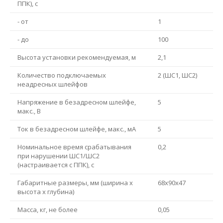
ППК), с
- от
1
- до
100
Высота установки рекомендуемая, м
2,1
Количество подключаемых
2 (ШС1, ШС2)
неадресных шлейфов
Напряжение в безадресном шлейфе,
5
макс., В
Ток в безадресном шлейфе, макс., мА
5
Номинальное время срабатывания
0,2
при нарушении ШС1/ШС2
(настраивается с ППК), с
Габаритные размеры, мм (ширина х
68x90x47
высота х глубина)
Масса, кг, не более
0,05