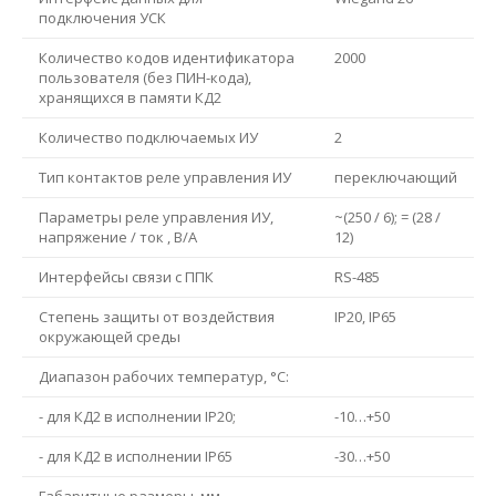
подключения УСК
Количество кодов идентификатора
2000
пользователя (без ПИН-кода),
хранящихся в памяти КД2
Количество подключаемых ИУ
2
Тип контактов реле управления ИУ
переключающий
Параметры реле управления ИУ,
~(250 / 6); = (28 /
напряжение / ток , В/А
12)
Интерфейсы связи с ППК
RS-485
Степень защиты от воздействия
IP20, IP65
окружающей среды
Диапазон рабочих температур, °С:
- для КД2 в исполнении IP20;
-10…+50
- для КД2 в исполнении IP65
-30…+50