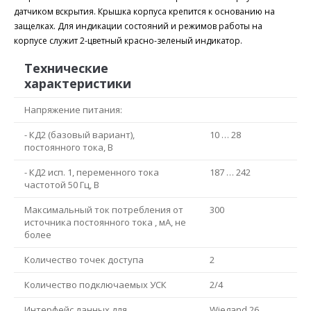
датчиком вскрытия. Крышка корпуса крепится к основанию на
защелках. Для индикации состояний и режимов работы на
корпусе служит 2-цветный красно-зеленый индикатор.
Технические
характеристики
Напряжение питания:
- КД2 (базовый вариант),
10 … 28
постоянного тока, В
- КД2 исп. 1, переменного тока
187 … 242
частотой 50 Гц, В
Максимальный ток потребления от
300
источника постоянного тока , мА, не
более
Количество точек доступа
2
Количество подключаемых УСК
2/4
Интерфейс данных для
Wiegand 26