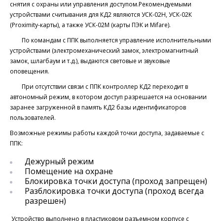
снятия с охраны или управления доступом.Рекомендуемыми
устройствами считывания для КД2 являются УСК-02Н, УСК-02К
(Proximity-карты), а также УСК-02М (карты ПЭК и Mifare).
По командам с ППК выполняется управление исполнительными
устройствами (электромеханический замок, электромагнитный
замок, шлагбаум и т.д.), выдаются световые и звуковые
оповещения.
При отсутствии связи с ППК контроллер КД2 переходит в
автономный режим, в котором доступ разрешается на основании
заранее загруженной в память КД2 базы идентификаторов
пользователей.
Возможные режимы работы каждой точки доступа, задаваемые с
ППК:
Дежурный режим
Помещение на охране
Блокировка точки доступа (проход запрещен)
Разблокировка точки доступа (проход всегда
разрешен)
Устройство выполнено в пластиковом разъемном корпусе с