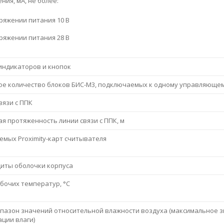
ния, мА, не более:
ряжении питания 10 В
ряжении питания 28 В
индикаторов и кнопок
е количество блоков БИС-М3, подключаемых к одному управляюще
вязи с ППК
я протяженность линии связи с ППК, м
емых Proximity-карт считывателя
иты оболочки корпуса
бочих температур, °С
пазон значений относительной влажности воздуха (максимальное зн
ации влаги)