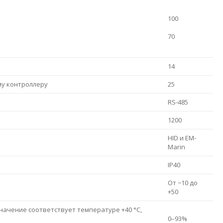
100
70
14
му контроллеру
25
RS-485
1200
HID и EM-
Marin
IP40
От −10 до
+50
ачение соответствует температуре +40 °С,
0–93%