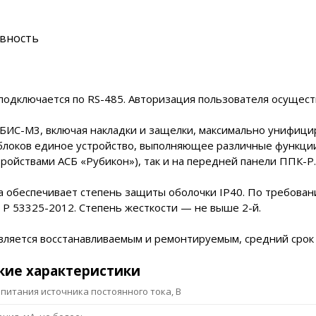
вность
подключается по RS-485. Авторизация пользователя осуществ
БИС-М3, включая накладки и защелки, максимально унифици
блоков единое устройство, выполняющее различные функции
тройствами АСБ «Рубикон»), так и на передней панели ППК-Р.
а обеспечивает степень защиты оболочки IP40. По требова
Р 53325-2012. Степень жесткости — не выше 2-й.
вляется восстанавливаемым и ремонтируемым, средний срок
кие характеристики
питания источника постоянного тока, В