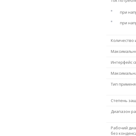
Ток потребле
при нап
при нап
Количество 
Максимально
Интерфейс с
Максимальна
Тип применя
Степень защ
Диапазон ра
Рабочий диа
без конденс