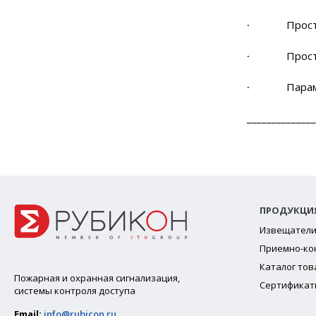
∙ Простота 
∙ Простота
∙ Параметр
______________
ПРОДУКЦИ
Извещател
Приемно-ко
Каталог тов
Пожарная и охранная сигнализация,
Сертификат
системы контроля доступа
Email:
info@rubicon.ru