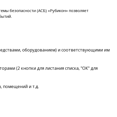
темы безопасности (АСБ) «Рубикон» позволяет
бытий.
редствами, оборудованием) и соответствующими им
ами (2 кнопки для листания списка, "ОК" для
, помещений и т.д.