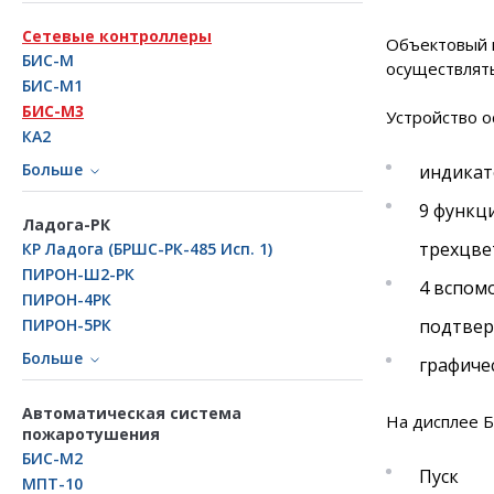
Сетевые контроллеры
Объектовый п
БИС-М
осуществлять
БИС-М1
БИС-М3
Устройство 
КА2
Больше
индикат
9 функц
Ладога-РК
трехцве
КР Ладога (БРШС-РК-485 Исп. 1)
ПИРОН-Ш2-РК
4 вспом
ПИРОН-4РК
ПИРОН-5РК
подтвер
Больше
графиче
Автоматическая система
На дисплее 
пожаротушения
БИС-М2
Пуск
МПТ-10