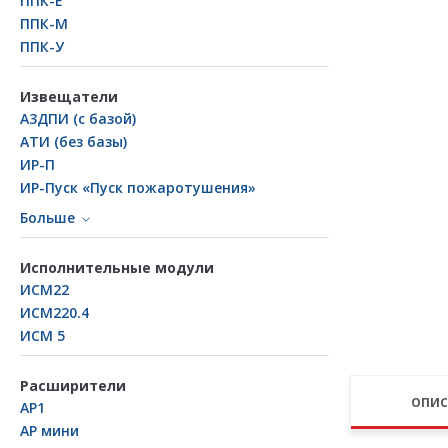
ППК-Е
ППК-М
ППК-У
Извещатели
А3ДПИ (с базой)
АТИ (без базы)
ИР-П
ИР-Пуск «Пуск пожаротушения»
Больше
Исполнительные модули
ИСМ22
ИСМ220.4
ИСМ 5
Расширители
ОПИС
АР1
АР мини