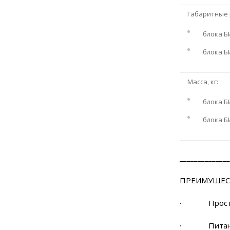
Габаритные 
блока Б
блока Б
Масса, кг:
блока Б
блока Б
______________
ПРЕИМУЩЕС
∙ Простот
∙ Питание