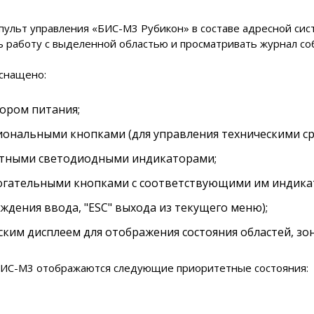
ульт управления «БИC-М3 Рубикон» в составе адресной сис
 работу с выделенной областью и просматривать журнал со
оснащено:
ором питания;
иональными кнопками (для управления техническими с
тными светодиодными индикаторами;
огательными кнопками с соответствующими им индикатор
ждения ввода, "ESC" выхода из текущего меню);
ским дисплеем для отображения состояния областей, зон
БИС-М3 отображаются следующие приоритетные состояния: