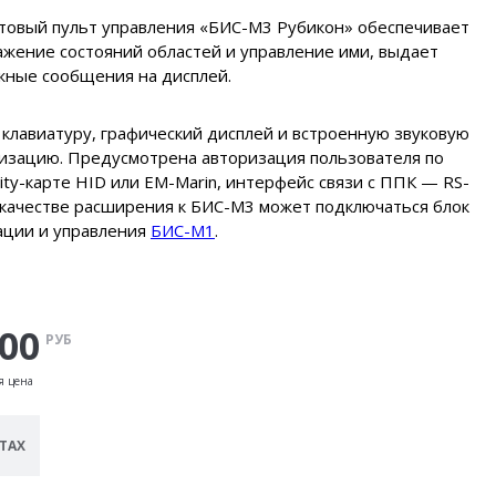
товый пульт управления «БИC-М3 Рубикон» обеспечивает
жение состояний областей и управление ими, выдает
жные сообщения на дисплей.
клавиатуру, графический дисплей и встроенную звуковую
лизацию. Предусмотрена авторизация пользователя по
ity-карте HID или EM-Marin, интерфейс связи с ППК — RS-
 качестве расширения к БИС-М3 может подключаться блок
ации и управления
БИС-М1
.
900
РУБ
я цена
ТАХ