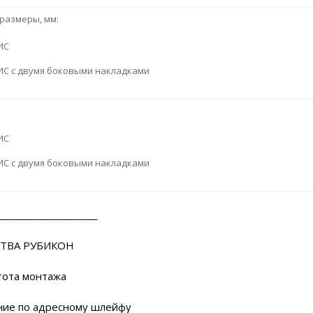
размеры, мм:
ИС
ИС с двумя боковыми накладками
ИС
ИС с двумя боковыми накладками
____________________
ТВА РУБИКОН
а монтажа
 по адресному шлейфу