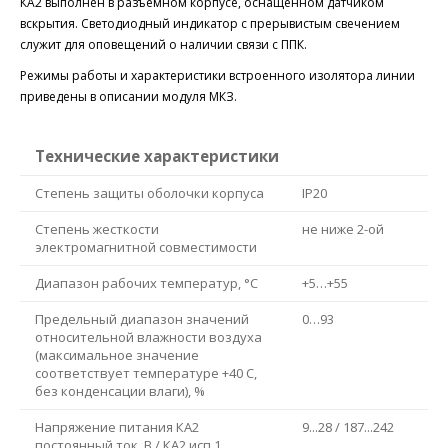
КА2 выполнен в разъемном корпусе, оснащенном датчиком
вскрытия. Светодиодный индикатор с прерывистым свечением
служит для оповещений о наличии связи с ППК.
Режимы работы и характеристики встроенного изолятора линии
приведены в описании модуля МКЗ.
Технические характеристики
Степень защиты оболочки корпуса
IP20
Степень жесткости
не ниже 2-ой
электромагнитной совместимости
Диапазон рабочих температур, °С
+5…+55
Предельный диапазон значений
0…93
относительной влажности воздуха
(максимальное значение
соответствует температуре +40 С,
без конденсации влаги), %
Напряжение питания КА2
9...28 / 187...242
постоянный ток, В / КА2 исп.1