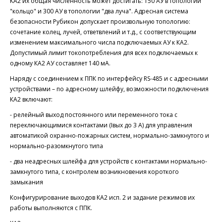
КА2 их общая численность может достигать: 150 АУ в топологии
"кольцо" и 300 АУ в топологии "два луча". Адресная система
безопасности Рубикон допускает произвольную топологию:
сочетание колец, лучей, ответвлений и т.д., с соответствующим
изменением максимального числа подключаемых АУ к КА2.
Допустимый лимит токопотребления для всех подключаемых к
одному КА2 АУ составляет 140 мА.
Наряду с соединением к ППК по интерфейсу RS-485 и с адресными
устройствами – по адресному шлейфу, возможности подключения
КА2 включают:
- релейный выход постоянного или переменного тока с
переключающимися контактами (Iвых до 3 А) для управления
автоматикой охранно-пожарных систем, нормально-замкнутого и
нормально-разомкнутого типа
- два неадресных шлейфа для устройств с контактами нормально-
замкнутого типа, с контролем возникновения короткого
замыкания
Конфигурирование выходов КА2 исп. 2 и задание режимов их
работы выполняются с ППК.