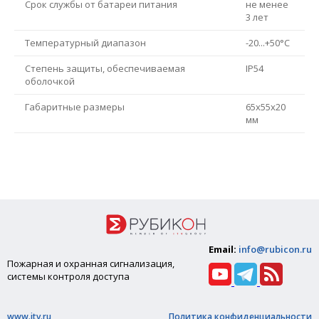
Срок службы от батареи питания
не менее
3 лет
Температурный диапазон
-20...+50°С
Степень защиты, обеспечиваемая
IP54
оболочкой
Габаритные размеры
65х55х20
мм
Email:
info@rubicon.ru
Пожарная и охранная сигнализация,
системы контроля доступа
www.itv.ru
Политика конфиденциальности